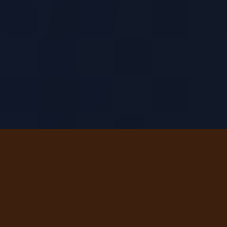
KinOrange
金桔
让您的每一分钟都创造价值。下载 KinOrange，开
启您的数字淘金之旅。